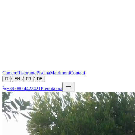
Camere
Ristorante
Piscina
Matrimoni
Contatti
/
/
/
IT
EN
FR
DE
+39 080 4422421
Prenota ora