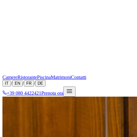
Camere
Ristorante
Piscina
Matrimoni
Contatti
/
/
/
IT
EN
FR
DE
+39 080 4422421
Prenota ora