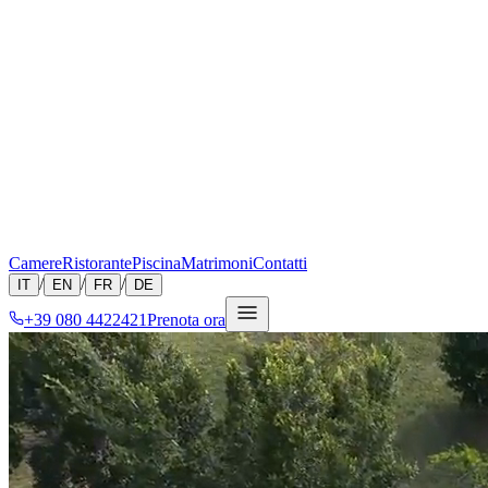
Camere
Ristorante
Piscina
Matrimoni
Contatti
/
/
/
IT
EN
FR
DE
+39 080 4422421
Prenota ora