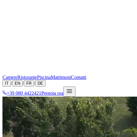
Camere
Ristorante
Piscina
Matrimoni
Contatti
/
/
/
IT
EN
FR
DE
+39 080 4422421
Prenota ora