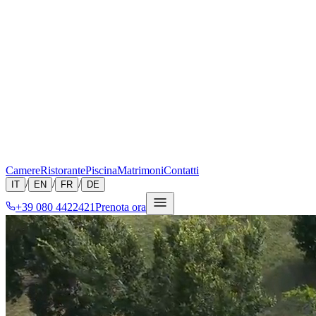
Camere
Ristorante
Piscina
Matrimoni
Contatti
/
/
/
IT
EN
FR
DE
+39 080 4422421
Prenota ora