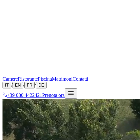
Camere
Ristorante
Piscina
Matrimoni
Contatti
/
/
/
IT
EN
FR
DE
+39 080 4422421
Prenota ora