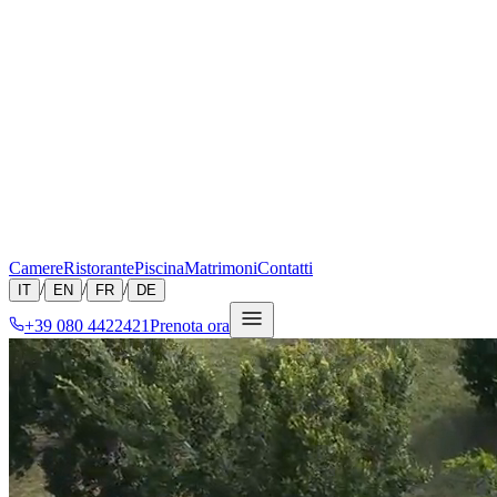
Camere
Ristorante
Piscina
Matrimoni
Contatti
/
/
/
IT
EN
FR
DE
+39 080 4422421
Prenota ora