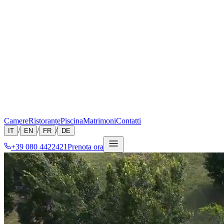
Camere
Ristorante
Piscina
Matrimoni
Contatti
/
/
/
IT
EN
FR
DE
+39 080 4422421
Prenota ora