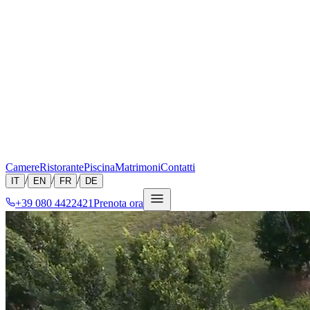
Camere
Ristorante
Piscina
Matrimoni
Contatti
/
/
/
IT
EN
FR
DE
+39 080 4422421
Prenota ora