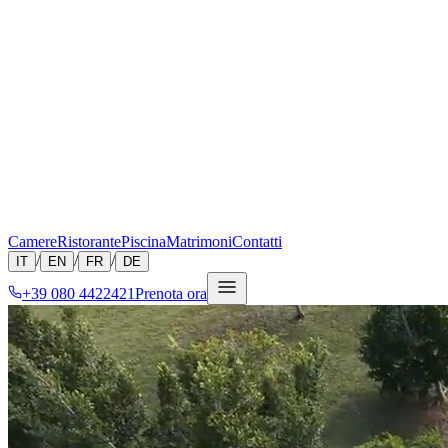
Camere
Ristorante
Piscina
Matrimoni
Contatti
/
/
/
IT
EN
FR
DE
+39 080 4422421
Prenota ora