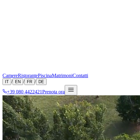
Camere
Ristorante
Piscina
Matrimoni
Contatti
/
/
/
IT
EN
FR
DE
+39 080 4422421
Prenota ora