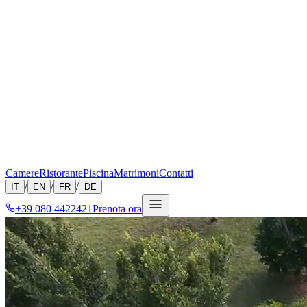
Camere
Ristorante
Piscina
Matrimoni
Contatti
/
/
/
IT
EN
FR
DE
+39 080 4422421
Prenota ora