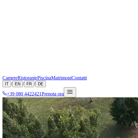
Camere
Ristorante
Piscina
Matrimoni
Contatti
/
/
/
IT
EN
FR
DE
+39 080 4422421
Prenota ora