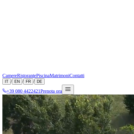
Camere
Ristorante
Piscina
Matrimoni
Contatti
/
/
/
IT
EN
FR
DE
+39 080 4422421
Prenota ora