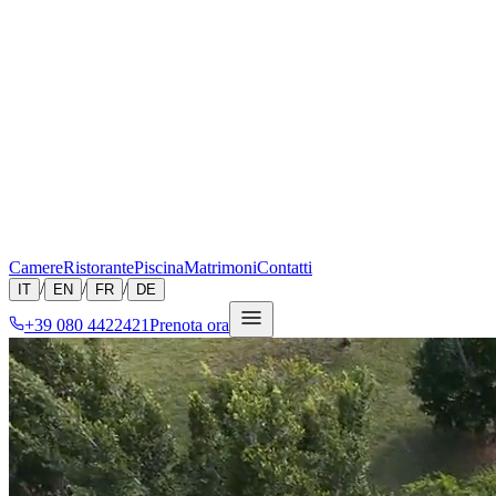
Camere
Ristorante
Piscina
Matrimoni
Contatti
/
/
/
IT
EN
FR
DE
+39 080 4422421
Prenota ora