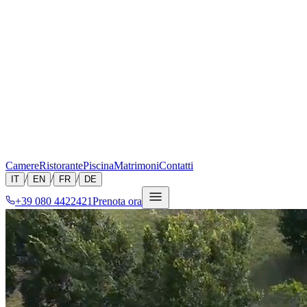
Camere
Ristorante
Piscina
Matrimoni
Contatti
/
/
/
IT
EN
FR
DE
+39 080 4422421
Prenota ora