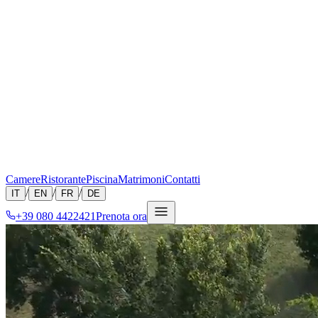
Camere
Ristorante
Piscina
Matrimoni
Contatti
/
/
/
IT
EN
FR
DE
+39 080 4422421
Prenota ora