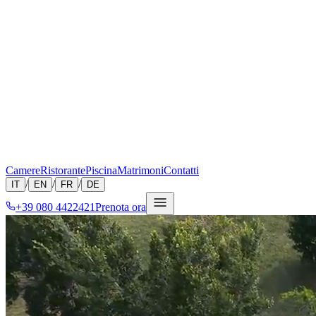
Camere
Ristorante
Piscina
Matrimoni
Contatti
/
/
/
IT
EN
FR
DE
+39 080 4422421
Prenota ora