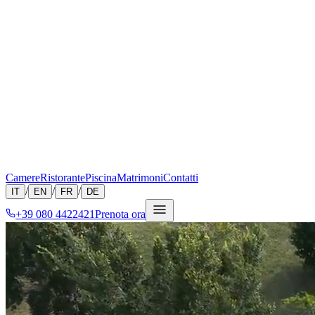
Camere
Ristorante
Piscina
Matrimoni
Contatti
/
/
/
IT
EN
FR
DE
+39 080 4422421
Prenota ora