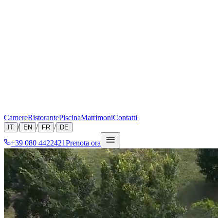
Camere
Ristorante
Piscina
Matrimoni
Contatti
/
/
/
IT
EN
FR
DE
+39 080 4422421
Prenota ora