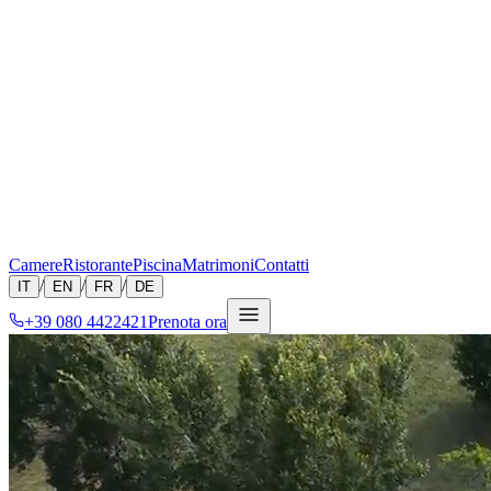
Camere
Ristorante
Piscina
Matrimoni
Contatti
/
/
/
IT
EN
FR
DE
+39 080 4422421
Prenota ora