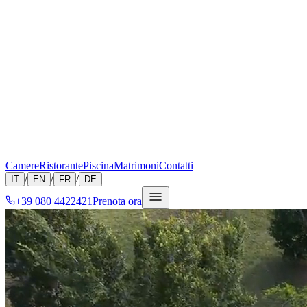
Camere
Ristorante
Piscina
Matrimoni
Contatti
/
/
/
IT
EN
FR
DE
+39 080 4422421
Prenota ora