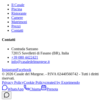
Il Casale
Piscina
Ristorante
Camere
Matrimoni
Prezzi
Contatti
Contatti
Contrada Sarzano
72015 Savelletri di Fasano (BR),
Italia
+39 080 4422421
info@casaledelmurgese.it
Instagram
Facebook
©
2026
Casale del Murgese. - P.IVA 02440560742 -
Tutti i diritti
riservati.
Privacy Policy
Cookie Policy
created by Exprimendo
WhatsApp
Chiama
Prenota