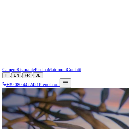
Camere
Ristorante
Piscina
Matrimoni
Contatti
/
/
/
IT
EN
FR
DE
+39 080 4422421
Prenota ora