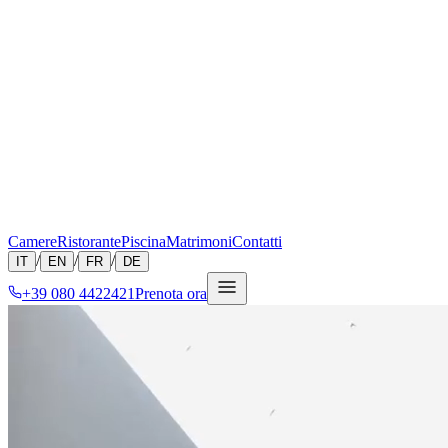
Camere
Ristorante
Piscina
Matrimoni
Contatti
/
/
/
IT
EN
FR
DE
+39 080 4422421
Prenota ora