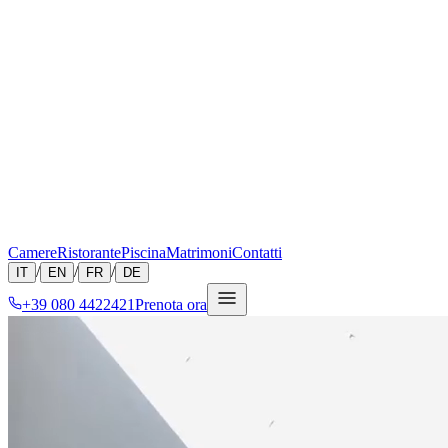
Camere
Ristorante
Piscina
Matrimoni
Contatti
/
/
/
IT
EN
FR
DE
+39 080 4422421
Prenota ora