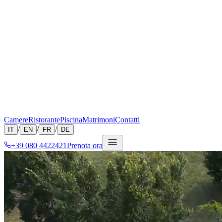
Camere
Ristorante
Piscina
Matrimoni
Contatti
/
/
/
IT
EN
FR
DE
+39 080 4422421
Prenota ora