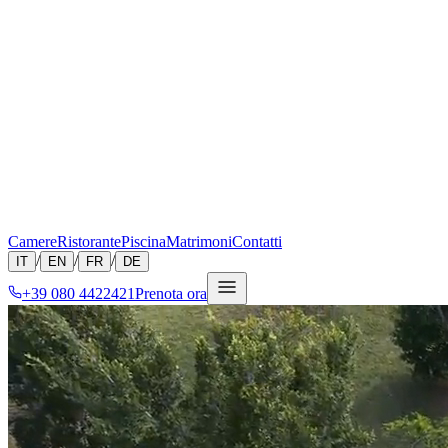
Camere
Ristorante
Piscina
Matrimoni
Contatti
/
/
/
IT
EN
FR
DE
+39 080 4422421
Prenota ora