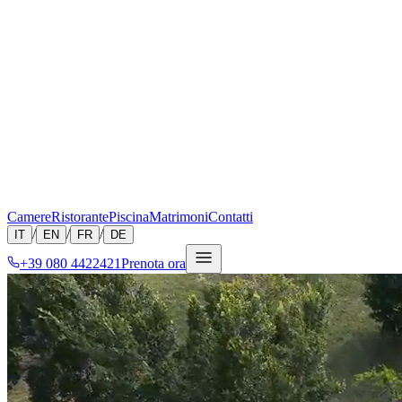
Camere
Ristorante
Piscina
Matrimoni
Contatti
/
/
/
IT
EN
FR
DE
+39 080 4422421
Prenota ora