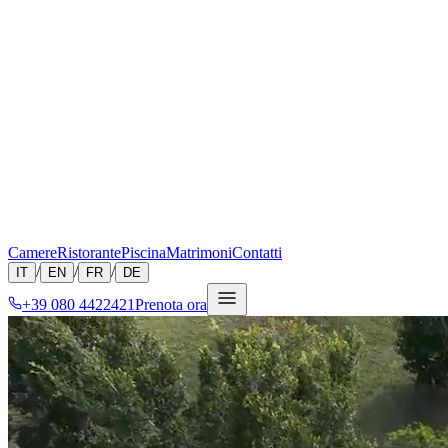
Camere
Ristorante
Piscina
Matrimoni
Contatti
/
/
/
IT
EN
FR
DE
+39 080 4422421
Prenota ora